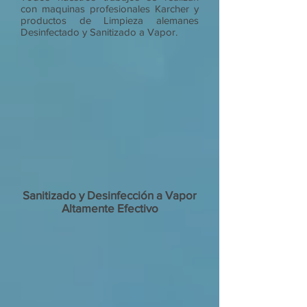
con maquinas profesionales Karcher y
productos de Limpieza alemanes
Desinfectado y Sanitizado a Vapor.
Sanitizado y Desinfección a Vapor
Altamente Efectivo