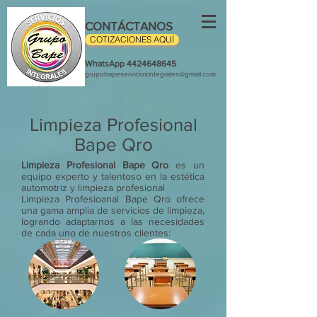
CONTÁCTANOS
COTIZACIONES AQUÍ
WhatsApp
4424648645
grupobapeserviciosintegrales@gmail.com
Limpieza Profesional
Bape Qro
Limpieza Profesional Bape Qro
es un
equipo experto y talentoso en la estética
automotriz y limpieza profesional
Limpieza Profesioanal Bape Qro ofrece
una gama amplia de servicios de limpieza,
logrando adaptarnos a las necesidades
de cada uno de nuestros clientes: