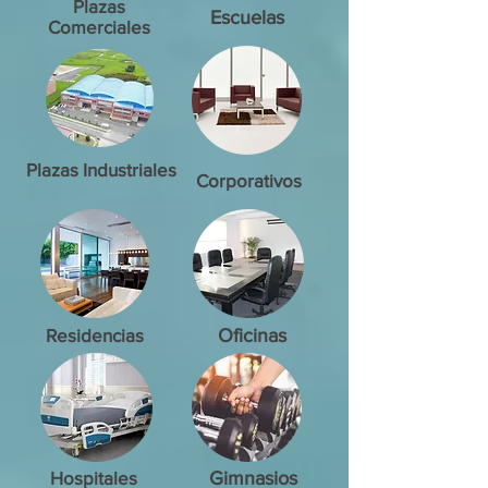
Plazas
Escuelas
Comerciales
Plazas Industriales
Corporativos
Residencias
Oficinas
Hospitales
Gimnasios